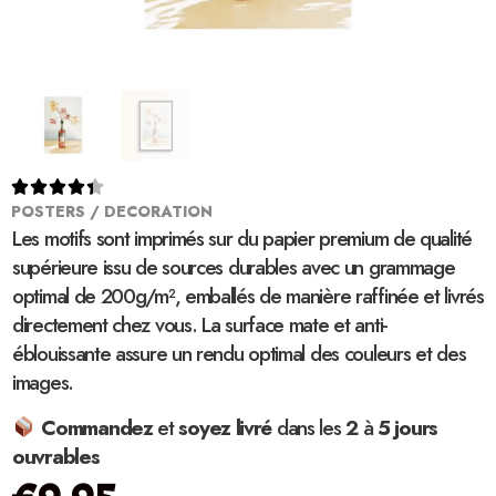





POSTERS / DECORATION
Les motifs sont imprimés sur du papier premium de qualité
supérieure issu de sources durables avec un grammage
optimal de 200g/m², emballés de manière raffinée et livrés
directement chez vous. La surface mate et anti-
éblouissante assure un rendu optimal des couleurs et des
images.
Commandez
et
soyez
livré
dans les
2
à
5 jours
ouvrables