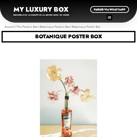
MY LUXURY BOX
PARLER VIA WHATSAPP
IMMORTALISEZ LA BEAUTÉ DE LA NATURE DANS UN CADRE
Accueil
/
The Posters Box
/
Botanique Posters Box
/ Botanique Poster Box
BOTANIQUE POSTER BOX