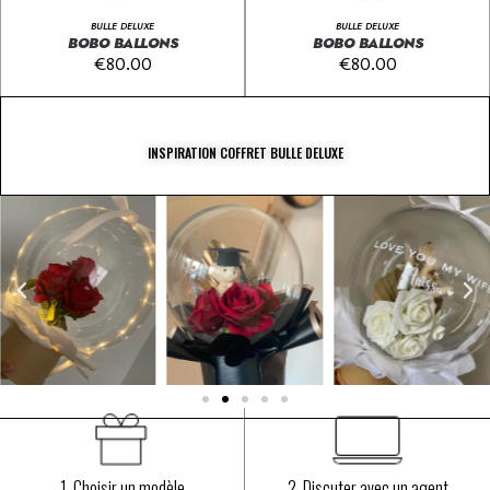
BULLE DELUXE
BULLE DELUXE
BOBO BALLONS
BOBO BALLONS
€
80.00
€
80.00
INSPIRATION COFFRET BULLE DELUXE
1. Choisir un modèle
2. Discuter avec un agent