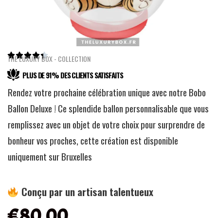





THE LUXURY BOX - COLLECTION
PLUS DE 91% DES CLIENTS SATISFAITS
Rendez votre prochaine célébration unique avec notre Bobo
Ballon Deluxe ! Ce splendide ballon personnalisable que vous
remplissez avec un objet de votre choix pour surprendre de
bonheur vos proches, cette création est disponible
uniquement sur Bruxelles
Conçu par un artisan talentueux
€
80.00