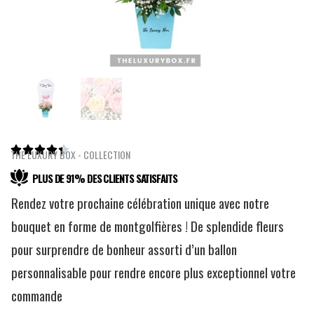





THE LUXURY BOX - COLLECTION
PLUS DE 91% DES CLIENTS SATISFAITS
Rendez votre prochaine célébration unique avec notre
bouquet en forme de montgolfières ! De splendide fleurs
pour surprendre de bonheur assorti d’un ballon
personnalisable pour rendre encore plus exceptionnel votre
commande