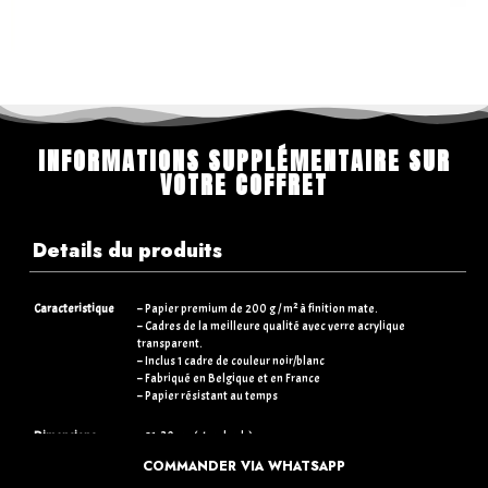
INFORMATIONS SUPPLÉMENTAIRE SUR
VOTRE COFFRET
Details du produits
Caracteristique
– Papier premium de 200 g / m² à finition mate.
– Cadres de la meilleure qualité avec verre acrylique
transparent.
– Inclus 1 cadre de couleur noir/blanc
– Fabriqué en Belgique et en France
– Papier résistant au temps
Dimensions
– 21×30 cm (standards)
– 30×40 cm (+5€)
COMMANDER VIA WHATSAPP
– 50×70 cm (+15€)