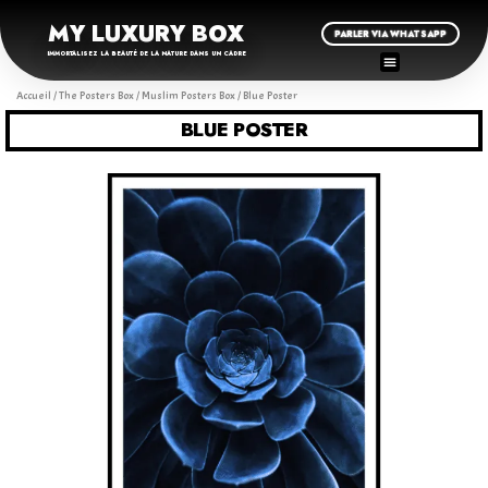
MY LUXURY BOX
PARLER VIA WHATSAPP
IMMORTALISEZ LA BEAUTÉ DE LA NATURE DANS UN CADRE
Accueil
/
The Posters Box
/
Muslim Posters Box
/ Blue Poster
BLUE POSTER