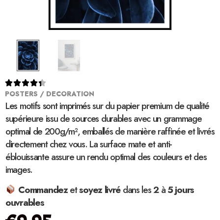





POSTERS / DECORATION
Les motifs sont imprimés sur du papier premium de qualité
supérieure issu de sources durables avec un grammage
optimal de 200g/m², emballés de manière raffinée et livrés
directement chez vous. La surface mate et anti-
éblouissante assure un rendu optimal des couleurs et des
images.
Commandez
et
soyez
livré
dans les
2
à
5 jours
ouvrables