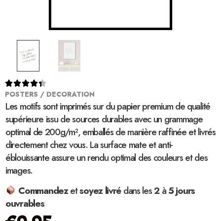





POSTERS / DECORATION
Les motifs sont imprimés sur du papier premium de qualité
supérieure issu de sources durables avec un grammage
optimal de 200g/m², emballés de manière raffinée et livrés
directement chez vous. La surface mate et anti-
éblouissante assure un rendu optimal des couleurs et des
images.
Commandez
et
soyez
livré
dans les
2
à
5 jours
ouvrables