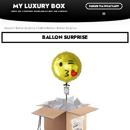
MY LUXURY BOX
PARLER VIA WHATSAPP
CRÉEZ DES SOUVENIRS INOUBLIABLES AVEC UNE SURPRISE
Accueil
/
Ballon Surprise
/
Coffret Ballon
/ Ballon Surprise
BALLON SURPRISE