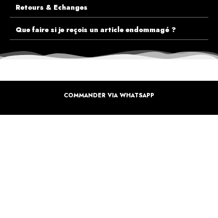
Retours & Echanges
Que faire si je reçois un article endommagé ?
COMMANDER VIA WHATSAPP
ECOUTEZ PLUTÔT NOS CLIENTS AVANT DE FAIRE VOTRE CHOIX
PLUS DE 10.000 CLIENTS
SATISFAITS
Inspirez-vous de la manière dont nos coffrets sont offertes à travers le monde. Grâce à
vous et à nos artistes pour un monde moins industrielle