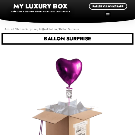
MY LUXURY BOX
PARLER VIA WHATSAPP
CRÉEZ DES SOUVENIRS INOUBLIABLES AVEC UNE SURPRISE
Accueil
/
Ballon Surprise
/
Coffret Ballon
/ Ballon Surprise
BALLON SURPRISE