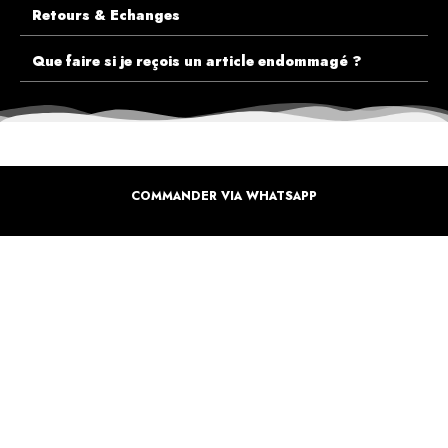
Retours & Echanges
Que faire si je reçois un article endommagé ?
COMMANDER VIA WHATSAPP
ECOUTEZ PLUTÔT NOS CLIENTS AVANT DE FAIRE VOTRE CHOIX
PLUS DE 10.000 CLIENTS
SATISFAITS
Inspirez-vous de la manière dont nos coffrets sont offertes à travers le monde. Grâce à
vous et à nos artistes pour un monde moins industrielle