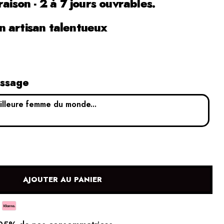
raison - 2 à 7 jours ouvrables.
 artisan talentueux
essage
AJOUTER AU PANIER