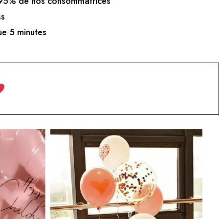
5% de nos consommatrices
ss
e 5 minutes