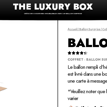
THE LUXURY BOX
CRÉEZ DES SOUVENIRS INOUBLIABLES AVEC UN BALLON SURPRISE
Accueil
/
Ballon Surprise
/
Cof
BALLO





COFFRET - BALLON SU
Le ballon rempli d’h
est livré dans une bo
une carte à message
*Veuillez noter que 
varier