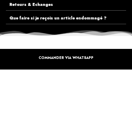
Retours & Echanges
Que faire si je reçois un article endommagé ?
COMMANDER VIA WHATSAPP
ECOUTEZ PLUTÔT NOS CLIENTS AVANT DE FAIRE VOTRE CHOIX
PLUS DE 10.000 CLIENTS
SATISFAITS
Inspirez-vous de la manière dont nos coffrets sont offertes à travers le monde. Grâce à
vous et à nos artistes pour un monde moins industrielle