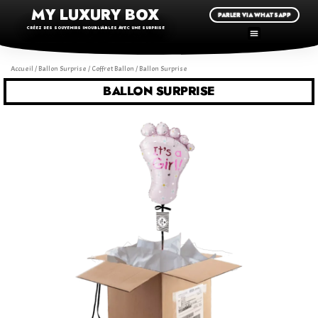
MY LUXURY BOX
PARLER VIA WHATSAPP
CRÉEZ DES SOUVENIRS INOUBLIABLES AVEC UNE SURPRISE
Accueil
/
Ballon Surprise
/
Coffret Ballon
/ Ballon Surprise
BALLON SURPRISE