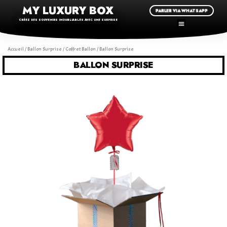
MY LUXURY BOX
PARLER VIA WHATSAPP
CRÉEZ DES SOUVENIRS INOUBLIABLES AVEC UNE SURPRISE
Accueil
/
Ballon Surprise
/
Coffret Ballon
/ Ballon Surprise
BALLON SURPRISE