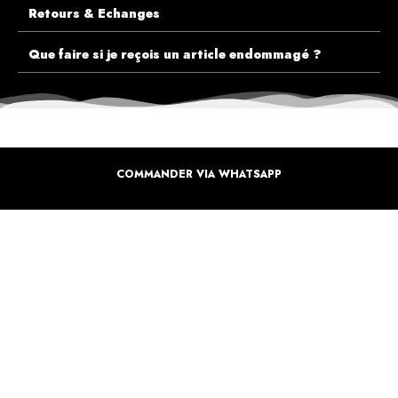
Retours & Echanges
Que faire si je reçois un article endommagé ?
COMMANDER VIA WHATSAPP
ECOUTEZ PLUTÔT NOS CLIENTS AVANT DE FAIRE VOTRE CHOIX
PLUS DE 10.000 CLIENTS
SATISFAITS
Inspirez-vous de la manière dont nos coffrets sont offertes à travers le monde. Grâce à
vous et à nos artistes pour un monde moins industrielle