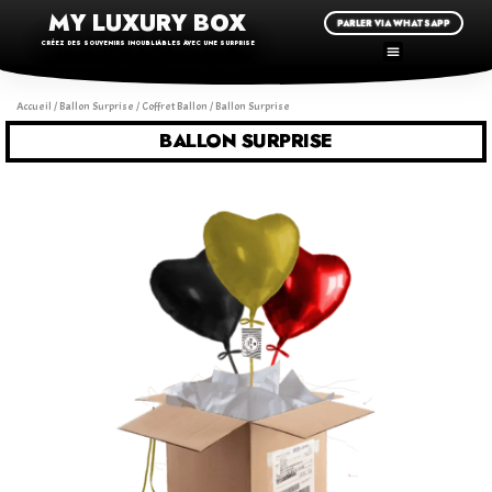
MY LUXURY BOX
PARLER VIA WHATSAPP
CRÉEZ DES SOUVENIRS INOUBLIABLES AVEC UNE SURPRISE
Accueil
/
Ballon Surprise
/
Coffret Ballon
/ Ballon Surprise
BALLON SURPRISE