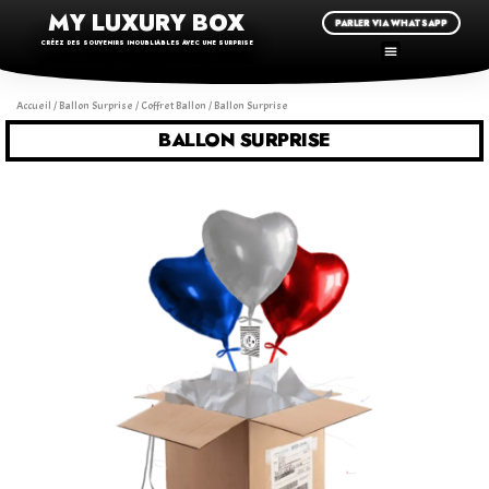
MY LUXURY BOX
PARLER VIA WHATSAPP
CRÉEZ DES SOUVENIRS INOUBLIABLES AVEC UNE SURPRISE
Accueil
/
Ballon Surprise
/
Coffret Ballon
/ Ballon Surprise
BALLON SURPRISE