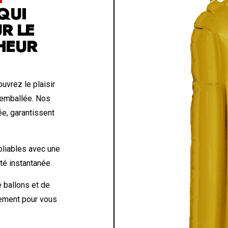
QUI
R LE
HEUR
uvrez le plaisir
 emballée. Nos
ée, garantissent
liables avec une
eté instantanée.
 ballons et de
lement pour vous