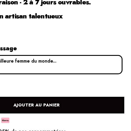
raison - 2 à 7 jours ouvrables.
 artisan talentueux
essage
AJOUTER AU PANIER