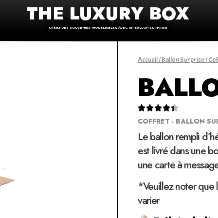
THE LUXURY BOX
CRÉEZ DES SOUVENIRS INOUBLIABLES AVEC UN BALLON SURPRISE
Accueil
/
Ballon Surprise
/
Cof
BALLO





COFFRET - BALLON SU
Le ballon rempli d’h
est livré dans une bo
une carte à message
*Veuillez noter que 
varier