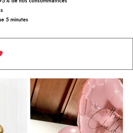
5% de nos consommatrices
ss
e 5 minutes