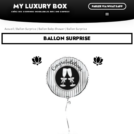
MY LUXURY BOX
PARLER VIA WHATSAPP
CRÉEZ DES SOUVENIRS INOUBLIABLES AVEC UNE SURPRISE
Accueil
/
Ballon Surprise
/
Ballon Baby-Shower
/ Ballon Surprise
BALLON SURPRISE