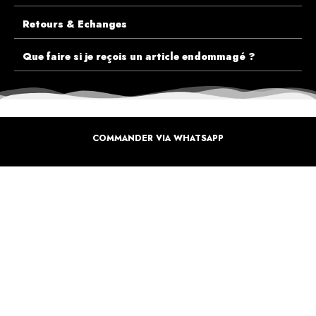
Retours & Echanges
Que faire si je reçois un article endommagé ?
COMMANDER VIA WHATSAPP
ECOUTEZ PLUTÔT NOS CLIENTS AVANT DE FAIRE VOTRE CHOIX
PLUS DE 10.000 CLIENTS
SATISFAITS
Inspirez-vous de la manière dont nos coffrets sont offertes à travers le monde. Grâce à
vous et à nos artistes pour un monde moins industrielle