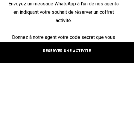
Envoyez un message WhatsApp à l’un de nos agents
en indiquant votre souhait de réserver un coffret
activité.
Donnez à notre agent votre code secret que vous
avez reçu lors de votre commande. Cela nous
RESERVER UNE ACTIVITE
permettra de vérifier que vous êtes bien le détenteur
du coffret.
Choisissez une date avec l’agent qui vous contactera.
N’oubliez pas de lui donner vos disponibilités pour
qu’il puisse vous proposer les meilleures options.
Une fois la date sélectionnée, notre agent vérifiera la
disponibilité des activités proposées. Si tout est
disponible, il vous enverra un message de