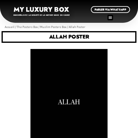
MY LUXURY BOX
PARLER VIA WHATSAPP
IMMORTALISEZ LA BEAUTÉ DE LA NATURE DANS UN CADRE
Accueil
/
The Posters Box
/
Muslim Posters Box
/ Allah Poster
ALLAH POSTER