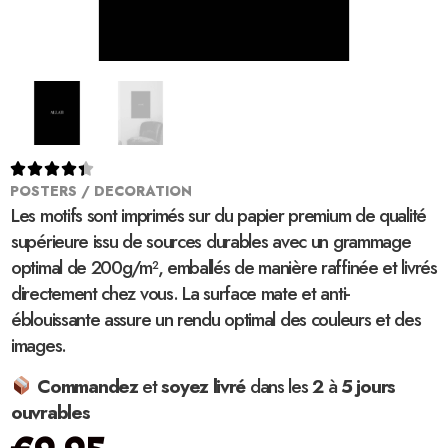





POSTERS / DECORATION
Les motifs sont imprimés sur du papier premium de qualité
supérieure issu de sources durables avec un grammage
optimal de 200g/m², emballés de manière raffinée et livrés
directement chez vous. La surface mate et anti-
éblouissante assure un rendu optimal des couleurs et des
images.
Commandez
et
soyez
livré
dans les
2
à
5 jours
ouvrables