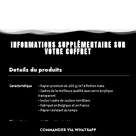
INFORMATIONS SUPPLÉMENTAIRE SUR
VOTRE COFFRET
Details du produits
Caracteristique
– Papier premium de 200 g / m² à finition mate.
– Cadres de la meilleure qualité avec verre acrylique
transparent.
– Inclus 1 cadre de couleur noir/blanc
– Fabriqué en Belgique et en France
– Papier résistant au temps
Dimensions
– 21×30 cm (standards)
– 30×40 cm (+5€)
COMMANDER VIA WHATSAPP
– 50×70 cm (+15€)