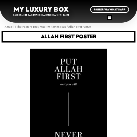
MY LUXURY BOX
PARLER VIA WHATSAPP
IMMORTALISEZ LA BEAUTÉ DE LA NATURE DANS UN CADRE
Accueil
/
The Posters Box
/
Muslim Posters Box
/ Allah First Poster
ALLAH FIRST POSTER