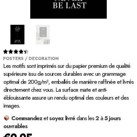





POSTERS / DECORATION
Les motifs sont imprimés sur du papier premium de qualité
supérieure issu de sources durables avec un grammage
optimal de 200g/m², emballés de manière raffinée et livrés
directement chez vous. La surface mate et anti-
éblouissante assure un rendu optimal des couleurs et des
images.
Commandez
et
soyez
livré
dans les
2
à
5 jours
ouvrables