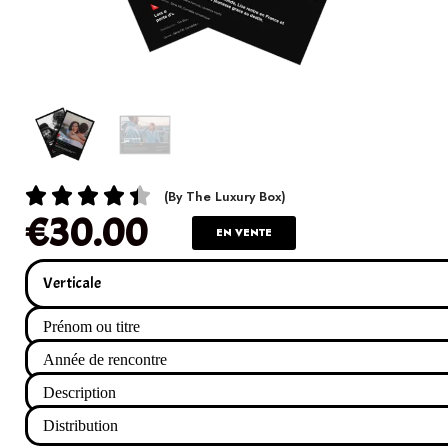





(By The Luxury Box)
€
30.00
EN VENTE