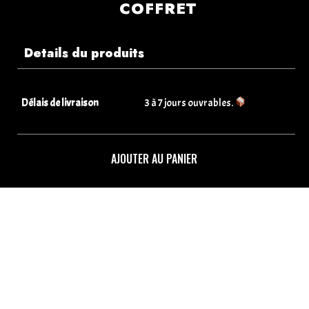
COFFRET
Details du produits
Délais de livraison
3 à 7 jours ouvrables.
AJOUTER AU PANIER
Informations de paiements
Informations sur la livraison
Retours & Echanges
Que faire si je reçois un article