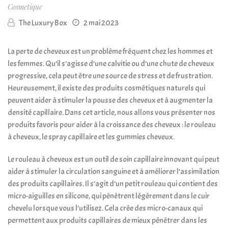
Cosmetique
The Luxury Box
2 mai 2023
La perte de cheveux est un problème fréquent chez les hommes et
les femmes. Qu’il s’agisse d’une calvitie ou d’une chute de cheveux
progressive, cela peut être une source de stress et de frustration.
Heureusement, il existe des produits cosmétiques naturels qui
peuvent aider à stimuler la pousse des cheveux et à augmenter la
densité capillaire. Dans cet article, nous allons vous présenter nos
produits favoris pour aider à la croissance des cheveux : le rouleau
à cheveux, le spray capillaire et les gummies cheveux.
Le rouleau à cheveux est un outil de soin capillaire innovant qui peut
aider à stimuler la circulation sanguine et à améliorer l’assimilation
des produits capillaires. Il s’agit d’un petit rouleau qui contient des
micro-aiguilles en silicone, qui pénètrent légèrement dans le cuir
chevelu lorsque vous l’utilisez. Cela crée des micro-canaux qui
permettent aux produits capillaires de mieux pénétrer dans les