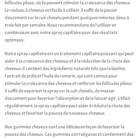
follicules pileux, où ils peuvent stimuler la croissance des cheveux.
Le rouleau à cheveux est facile à utiliser, il suffit de le passer
doucement sur le cuir chevelu pendant quelques minutes, deux à
trois fois par semaine. Nous recommandons de l’utiliser en
combinaison avec notre spray capillaire pour des résultats
optimaux.
Notre spray capillaire est un traitement capillaire puissant qui peut
aider à la croissance des cheveux et à la réduction de la chute des
cheveux. Il contient des ingrédients naturels tels que la biotine,
l’extrait de prêle et l’huile de romarin, qui sont connus pour
stimuler la croissance des cheveux et renforcer les follicules pileux.
Il suffit de vaporiser le spray sur le cuir chevelu, de masser
doucement pour favoriser l’absorption et de le laisser agir. Utilisé
régulièrement, le spray capillaire peut aider à réduire la chute des
cheveux et favoriser la pousse de nouveaux cheveux.
Nos gummies cheveux sont une délicieuse façon de favoriser la
pousse des cheveux. Ces gummies sont véganes et contiennent des