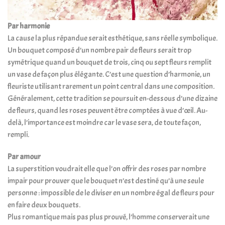
Par harmonie
La cause la plus répandue serait esthétique, sans réelle symbolique.
Un bouquet composé d’un nombre pair de fleurs serait trop
symétrique quand un bouquet de trois, cinq ou sept fleurs remplit
un vase de façon plus élégante. C’est une question d’harmonie, un
fleuriste utilisant rarement un point central dans une composition.
Généralement, cette tradition se poursuit en-dessous d’une dizaine
de fleurs, quand les roses peuvent être comptées à vue d’œil. Au-
delà, l’importance est moindre car le vase sera, de toute façon,
rempli.
Par amour
La superstition voudrait elle que l’on offrir des roses par nombre
impair pour prouver que le bouquet n’est destiné qu’à une seule
personne : impossible de le diviser en un nombre égal de fleurs pour
en faire deux bouquets.
Plus romantique mais pas plus prouvé, l’homme conserverait une