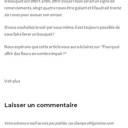
le bouquet est offert. Enfin, offrir douze roses serait un signe de
remerciements, vingt quatre roses être galant et il faudrait trente
six roses pour avouer son amour.
Si vous souhaitez le voir par vous même, il est toujours possible de
vous faire livrer un bouquet !
Nous espérons que cette article vous aura éclairez sur “
Pourquoi
offrir des fleurs en nombre impair ?
“
Voir plus
Laisser un commentaire
Votre adresse e-mail ne sera pas publiée.
Les champs obligatoires sont