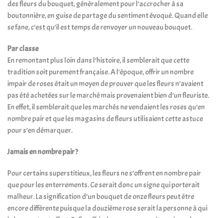
des fleurs du bouquet, généralement pour l’accrocher à sa
boutonnière, en guise de partage du sentiment évoqué. Quand elle
se fane, c’est qu’il est temps de renvoyer un nouveau bouquet.
Par classe
En remontant plus loin dans l’histoire, il semblerait que cette
tradition soit purement française. A l’époque, offrir un nombre
impair de roses était un moyen de prouver que les fleurs n’avaient
pas été achetées sur le marché mais provenaient bien d’un fleuriste.
En effet, il semblerait que les marchés ne vendaient les roses qu’en
nombre pair et que les magasins de fleurs utilisaient cette astuce
pour s’en démarquer.
Jamais en nombre pair ?
Pour certains superstitieux, les fleurs ne s’offrent en nombre pair
que pour les enterrements. Ce serait donc un signe qui porterait
malheur. La signification d’un bouquet de onze fleurs peut être
encore différente puisque la douzième rose serait la personne à qui