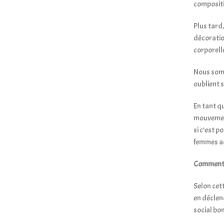
compositio
Plus tard,
décoration
corporelle
Nous somm
oublient 
En tant qu
mouvement
si c’est p
femmes ad
Comment ce
Selon cet
en déclen
social bon