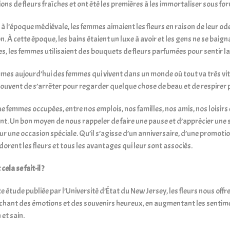
ns de fleurs fraîches et ont été les premières à les immortaliser sous form
 à l’époque médiévale, les femmes aimaient les fleurs en raison de leur o
. À cette époque, les bains étaient un luxe à avoir et les gens ne se baig
s, les femmes utilisaient des bouquets de fleurs parfumées pour sentir la 
es aujourd’hui des femmes qui vivent dans un monde où tout va très vit
souvent de s’arrêter pour regarder quelque chose de beau et de respirer
e femmes occupées, entre nos emplois, nos familles, nos amis, nos loisirs 
. Un bon moyen de nous rappeler de faire une pause et d’apprécier une s
our une occasion spéciale. Qu’il s’agisse d’un anniversaire, d’une promotio
orent les fleurs et tous les avantages qui leur sont associés.
la se fait-il ?
te étude publiée par l’Université d’État du New Jersey, les fleurs nous of
chant des émotions et des souvenirs heureux, en augmentant les sentime
 et sain.