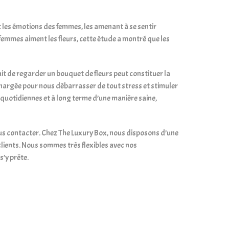
s et les émotions des femmes, les amenant à se sentir
es femmes aiment les fleurs, cette étude a montré que les
 fait de regarder un bouquet de fleurs peut constituer la
chargée pour nous débarrasser de tout stress et stimuler
 quotidiennes et à long terme d’une manière saine,
ous contacter. Chez The Luxury Box, nous disposons d’une
clients. Nous sommes très flexibles avec nos
’y prête.