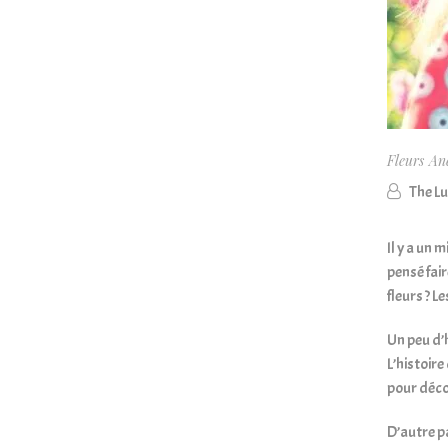
Fleurs
An
The L
Il y a un 
pensé fair
fleurs ? L
Un peu d’h
L’histoir
pour décor
D’autre pa