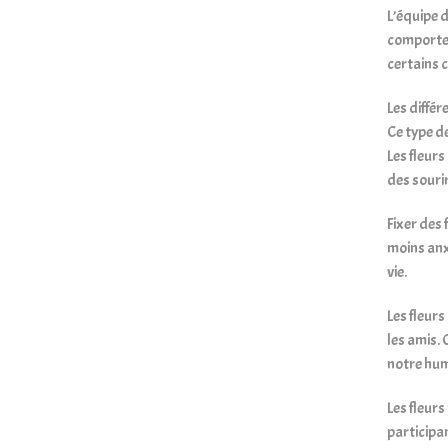
L’équipe d
comportem
certains c
Les différ
Ce type de
Les fleurs
des sourir
Fixer des 
moins anxi
vie.
Les fleur
les amis. 
notre hum
Les fleur
participan