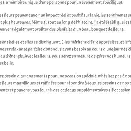
e (la mémoire unique d’une personne pour un événement spécifique).
 Les fleurs peuvent avoir un impact réel et positif sur la vie, les sentiment
 plus heureuses. Même si, tout au long de l’histoire, il a été établi que l
uvent également profiter des bienfaits d’un beau bouquet de fleurs.
 sont belles et elles se distinguent. Elles méritent d’être appréciées, et le
ve et relaxante parfaite dont nous avons besoin au cours d’une journée 
eau d’énergie. Avec les fleurs, vous serez en mesure de gérer vos humeurs
et belle.
vez besoin d’arrangements pour une occasion spéciale, n’hésitez pas à n
fleurs magnifiques et raffinées pour répondre à tous les besoins de nos 
nts et pouvons vous fournir des cadeaux supplémentaires si l’occasion s