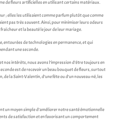
e de fleurs artificielles en utilisant certains matériaux.
deur ; elles les utilisaient comme parfum plutôt que comme
naient pas très souvent. Ainsi, pour minimiser leurs odeurs
fraîcheur et la beauté le jour de leur mariage.
e, entourées de technologies en permanence, et qui
 pendant une seconde.
et nos intérêts, nous avons l’impression d’être toujours en
econde est de recevoir un beau bouquet de fleurs, surtout
n, de la Saint-Valentin, d’une fête ou d’un nouveau-né, les
frent un moyen simple d’améliorer notre santé émotionnelle
nts de satisfaction et en favorisant un comportement