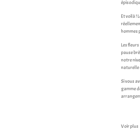
épisodiqu
Et voilà !
réellement
hommes pe
Les fleurs
pause brè
notre niv
naturelle 
Si vous a
gamme de 
arrangeme
Voir plus