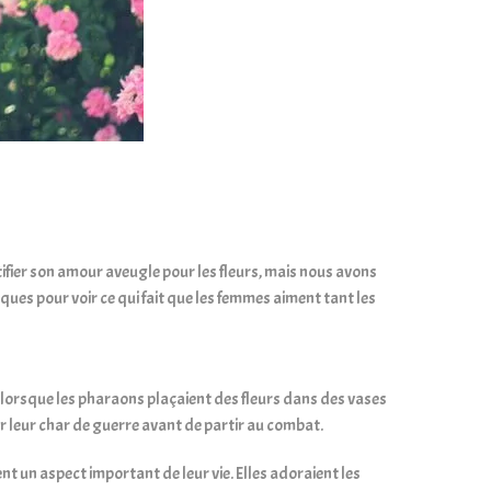
stifier son amour aveugle pour les fleurs, mais nous avons
ques pour voir ce qui fait que les femmes aiment tant les
, lorsque les pharaons plaçaient des fleurs dans des vases
er leur char de guerre avant de partir au combat.
nt un aspect important de leur vie. Elles adoraient les