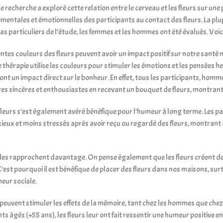
e recherche a exploré cette relation entre le cerveau et les fleurs sur une
entales et émotionnelles des participants au contact des fleurs. La plu
as particuliers de l’étude, les femmes et les hommes ont été évalués. Voi
entes couleurs des fleurs peuvent avoir un impact positif sur notre santé
 thérapie utilise les couleurs pour stimuler les émotions et les pensées h
 ont un impact direct sur le bonheur. En effet, tous les participants, hom
es sincères et enthousiastes en recevant un bouquet de fleurs, montrant ai
fleurs s’est également avéré bénéfique pour l’humeur à long terme. Les pa
eux et moins stressés après avoir reçu ou regardé des fleurs, montrant ai
s les rapprochent davantage. On pense également que les fleurs créent des
C’est pourquoi il est bénéfique de placer des fleurs dans nos maisons, sur
eur sociale.
s peuvent stimuler les effets de la mémoire, tant chez les hommes que chez
ts âgés (+55 ans), les fleurs leur ont fait ressentir une humeur positive