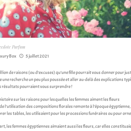
ecdote
Parfum
uxury Box
5 juillet 2021
million de raisons (ou d’excuses) qu’une fille pourrait vous donner pour ju
e une recherche un peu plus poussée et aller au-delà des explications typi
es résultats pourraient vous surprendre !
istoire sur les raisons pour lesquelles les femmes aiment les fleurs
e de l’utilisation des compositions florales remonte à l’époque égyptienne
er les tables, les utilisaient pour les processions funéraires ou pour orn
rt, les femmes égyptiennes aimaient aussi les fleurs, car elles constituaie