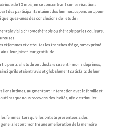
 période de 10 mois, en se concentrant sur les réactions
part des participants étaient des femmes, cependant, pour
ci quelques-unes des conclusions de l’étude :
 mentale via la chromothérapie ou thérapie par les couleurs.
eureuses.
mes et femmes et de toutes les tranches d’âge, ont exprimé
nsi leur joie et leur gratitude.
rticipants à l’étude ont déclaré se sentir moins déprimés,
nsi qu’ils étaient ravis et globalement satisfaits de leur
 liens intimes, augmentant l’interaction avec la famille et
tout lorsque nous recevons des invités, afin de stimuler
 les femmes. Lorsqu’elles ont été présentées à des
 en général et ont montré une amélioration de la mémoire