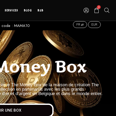
0
SERVICES
BLOG
B2B
 le code : MAMA10
FR ⇄
EUR
Money Box
 unique The Money Box de la maison de création The
llection en partenariat avec les plus grands
 d’or et d’argent en Belgique et dans le monde entier.
IR UNE BOX