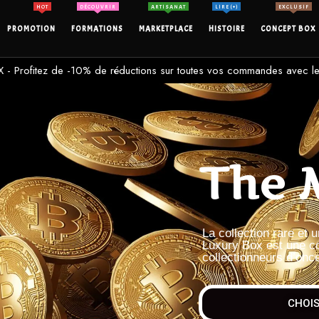
HOT
DÉCOUVRIR
ARTISANAT
LIRE (+)
EXCLUSIF
PROMOTION
FORMATIONS
MARKETPLACE
HISTOIRE
CONCEPT BOX
- Profitez de -10% de réductions sur toutes vos commandes avec
The 
La collection rare et
Luxury Box est une co
collectionneurs d’once
CHOIS