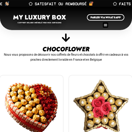
LE
⬠ SATISFAIT OU REMBOURSÉ
⬠ FAITS
MY LUXURY BOX
PARLER VIA WHATSAPP
COFFRET DELUXE INÉGALÉ PAR NOS ARTISANS
CHOCOFLOWER
Nous vous proposons de découvrir nos coffrets de fleurs et chocolats à offrir en cadeaux à vos
proches directement livrable en France et en Belgique