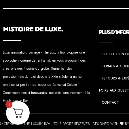
HISTOIRE DE LUXE.
PLUS D'INFO
Luxe, innovation, partage - The Luxury Box propose une
PROTECTION D
approche moderne de l'artisanat, en vous proposant des
TERMES & CON
créations des 4 coins du globe. Suivie par des
professionnels du luxe depuis le XXIe siècle, la maison
RETOURS & EXP
renforce sa position de leader de l'artisanat Deluxe
FOIRE AUX QUES
Contemporaines et innovantes, nos créations incarnent à la
fois le luxe et l'art.
CONTACT
1
© CREATED BY THE LUXURY BOX - TOUS DROITS RÉSERVÉS | DESIGNED WITH
BY