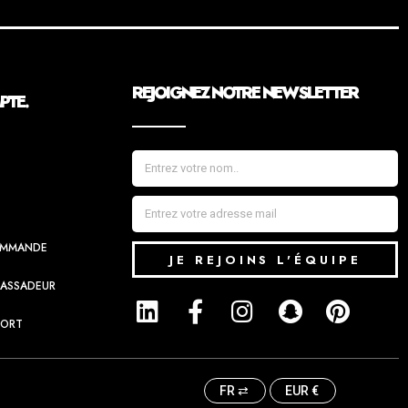
REJOIGNEZ NOTRE NEWSLETTER
TE.
COMMANDE
JE REJOINS L'ÉQUIPE
BASSADEUR
PORT
FR ⇄
EUR €