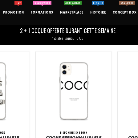
HOT
DÉCOUVRIR
ARTISANAT
LIRE (+)
EXCLUSIF
PROMOTION
FORMATIONS
MARKETPLACE
HISTOIRE
CONCEPT BOX
2 + 1 COQUE OFFERTE DURANT CETTE SEMAINE
*Valable jusqu'au 18.03
TOCK
DISPONIBLE EN STOCK
ALISABLE
COQUE PERSONNALISABLE
COQ