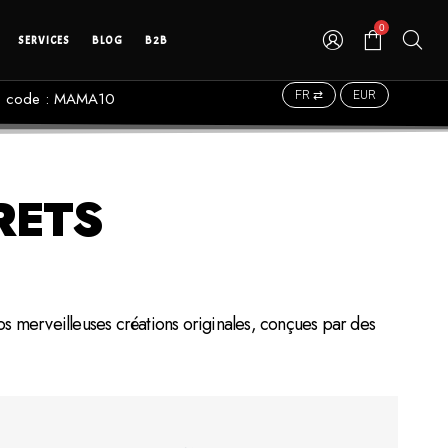
0
SERVICES
BLOG
B2B
 le code : MAMA10
FR ⇄
EUR
RETS
os merveilleuses créations originales, conçues par des