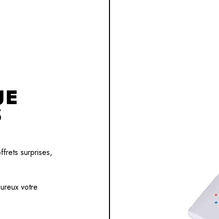
UE
S
frets surprises,
eureux votre