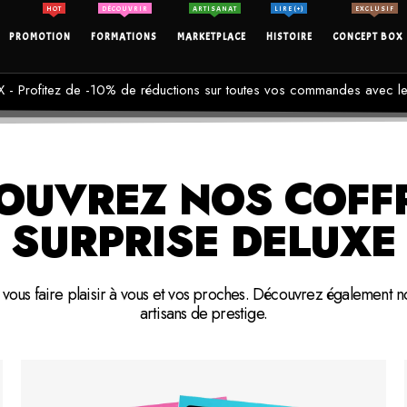
HOT
DÉCOUVRIR
ARTISANAT
LIRE (+)
EXCLUSIF
PROMOTION
FORMATIONS
MARKETPLACE
HISTOIRE
CONCEPT BOX
- Profitez de -10% de réductions sur toutes vos commandes avec
OUVREZ NOS COFF
SURPRISE DELUXE
 vous faire plaisir à vous et vos proches. Découvrez également n
artisans de prestige.