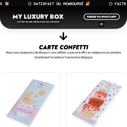
E
⬠ SATISFAIT OU REMBOURSÉ
⬠ FAITS 
MY LUXURY BOX
PARLER VIA WHATSAPP
COFFRET DELUXE INÉGALÉ PAR NOS ARTISANS
CARTE CONFETTI
Nous vous proposons de découvrir nos coffrets surprise à offrir en cadeaux à vos proches
directement livrable en France et en Belgique