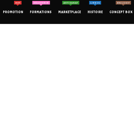
HOT
DÉCOUVRIR
ARTISANAT
LIRE (+)
EXCLUSIF
PROMOTION
FORMATIONS
MARKETPLACE
HISTOIRE
CONCEPT BOX