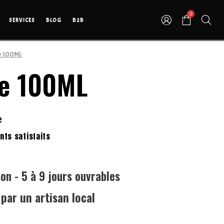
0
SERVICES
BLOG
B2B
re 100ML
re 100ML
E
nts satisfaits
son - 5 à 9 jours ouvrables
ar un artisan local