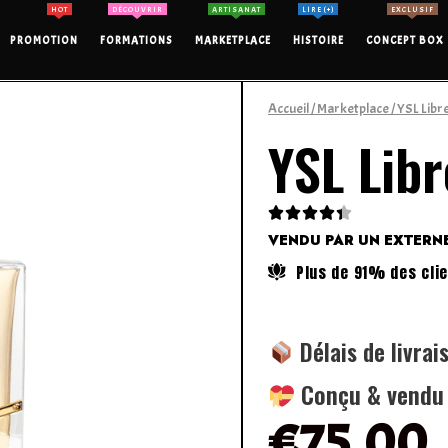
HOT
DÉCOUVRIR
ARTISANAT
LIRE (+)
EXCLUSIF
PROMOTION
FORMATIONS
MARKETPLACE
HISTOIRE
CONCEPT BOX
Accueil
/
Marketplace
/ YSL Lib
YSL Lib





VENDU PAR UN EXTERN
Plus de 91% des clie
Délais de livrai
Conçu & vendu p
€
75.00