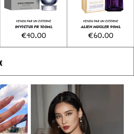
VENDU PAR UN EXTERNE
VENDU PAR UN EXTERNE
INVICTUS PR 100ML
ALIEN MUGLER 90ML
€
40.00
€
60.00
X