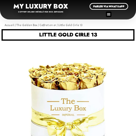
MY LUXURY BOX
PARLER VIA WHATSAPP
COFFRET DELUXE INÉGALÉ PAR NOS ARTISANS
Accueil
/
The Golden Box
/
Coffret en or
/ Little Gold Cirle 13
LITTLE GOLD CIRLE 13