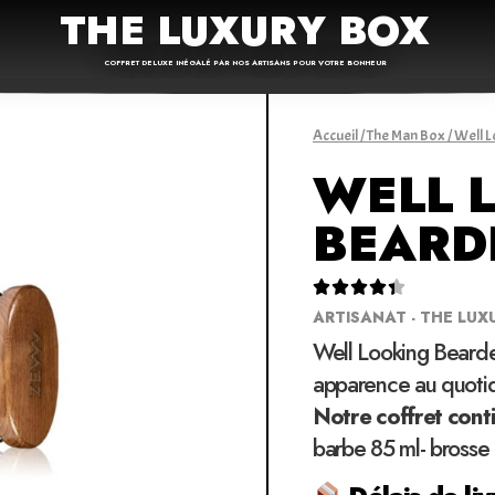
THE LUXURY BOX
COFFRET DELUXE INÉGALÉ PAR NOS ARTISANS POUR VOTRE BONHEUR
Accueil
/
The Man Box
/ Well 
WELL 
BEARD





ARTISANAT - THE LUX
Well Looking Bearde
apparence au quotid
Notre coffret cont
barbe 85 ml- brosse