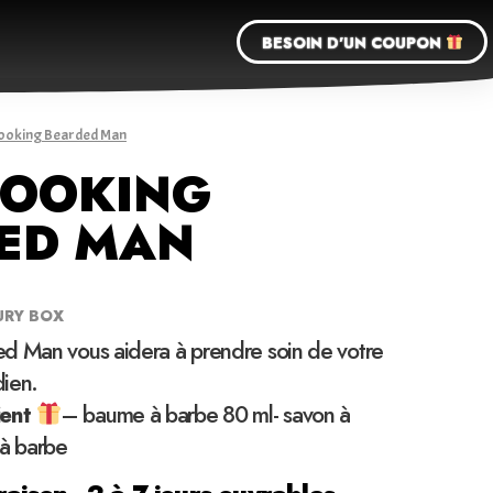
BESOIN D'UN COUPON
Looking Bearded Man
LOOKING
ED MAN
URY BOX
d Man vous aidera à prendre soin de votre
ien.
ient
– baume à barbe 80 ml- savon à
 à barbe