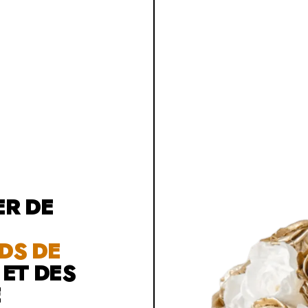
ER DE
DS DE
E
ET DES
E