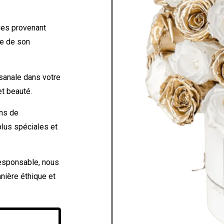
es provenant
te de son
isanale dans votre
et beauté.
ons de
plus spéciales et
esponsable, nous
nière éthique et