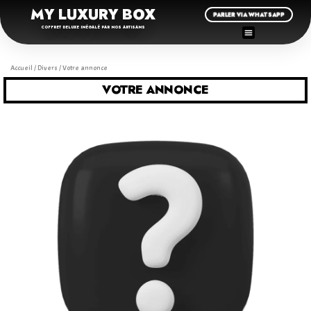
MY LUXURY BOX
PARLER VIA WHATSAPP
COFFRET DELUXE INÉGALÉ PAR NOS ARTISANS
Accueil
/
Divers
/ Votre annonce
VOTRE ANNONCE