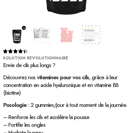





SOLUTION REVOLUTIONNAIRE
Envie de cils plus longs ?
Découvrez nos
vitamines pour vos
cils
, grâce à leur
concentration en acide hyaluronique et en vitamine B8
(biotine)
Posologie
: 2 gummies/jour à tout moment de la journée.
– Renforce les cils et accélère la pousse
– Fortifie les ongles
– Hydrate la peau