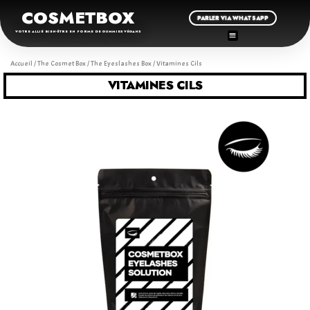
COSMETBOX
PARLER VIA WHATSAPP
VOTRE ALLIÉ BIEN-ÊTRE EN FORME DE GUMMIES VÉGANS
Accueil
/
The Cosmet Box
/
The Eyeslashes Box
/ Vitamines Cils
VITAMINES CILS