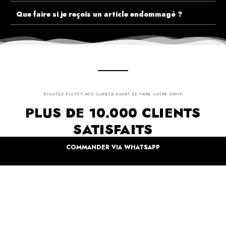
Que faire si je reçois un article endommagé ?
ECOUTEZ PLUTÔT NOS CLIENTS AVANT DE FAIRE VOTRE CHOIX
PLUS DE 10.000 CLIENTS
SATISFAITS
COMMANDER VIA WHATSAPP
Inspirez-vous de la manière dont nos coffrets sont offertes à travers le monde. Grâce à
vous et à nos artistes pour un monde moins industrielle