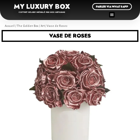
MY LUXURY BOX
PARLER VIA WHATSAPP
COFFRET DELUXE INÉGALÉ PAR NOS ARTISANS
Accueil
/
The Golden Box
/
Art
/ Vase de Roses
VASE DE ROSES