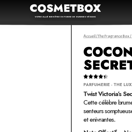
COSMETBOX
VOTRE ALLIÉ BIEN-ÊTRE EN FORME DE GUMMIES VÉGANS
Accueil
/
The Fragrance Box
/
COCON
SECRE





PARFUMERIE - THE LU
Twist Victoria’s Se
Cette célèbre brume
senteurs somptueuse
et enivrantes.