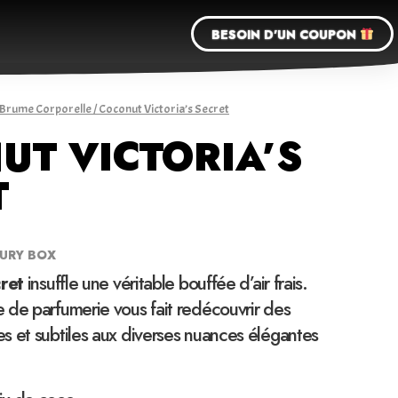
BESOIN D'UN COUPON
Brume Corporelle
/ Coconut Victoria’s Secret
UT VICTORIA’S
T
XURY BOX
cret
insuffle une véritable bouffée d’air frais.
 de parfumerie vous fait redécouvrir des
s et subtiles aux diverses nuances élégantes