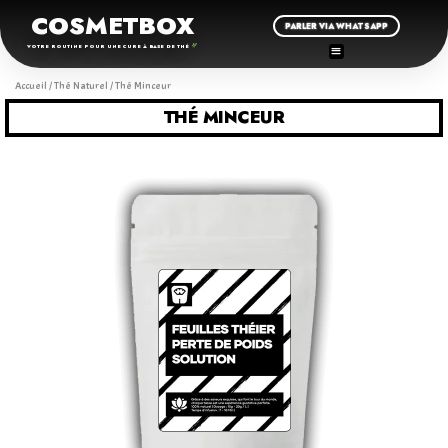
COSMETBOX
PARLER VIA WHATSAPP
VOTRE ROUTINE POUR UNE CURE À BASE DE THÉ
Accueil
/
Thé Naturel
/ Thé Minceur
THÉ MINCEUR