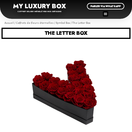
MY LUXURY BOX
PARLER VIA WHATSAPP
COFFRET DELUXE INÉGALÉ PAR NOS ARTISANS
Accueil
/
Coffrets de fleurs éternelles
/
Symbol Box
/ The Letter Box
THE LETTER BOX