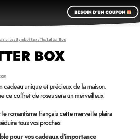
BESOIN D'UN COUPON
ernelles
/
Symbol Box
/ The Letter Box
TTER BOX
UXE
un cadeau unique et précieux de la maison.
e ce coffret de roses sera un merveilleux
et le romantisme français cette merveille plaira
séduira tous vos proches
able pour vos cadeaux d’importance