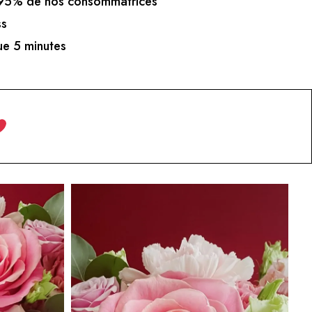
5% de nos consommatrices
ss
e 5 minutes