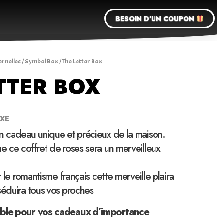
BESOIN D'UN COUPON
ernelles
/
Symbol Box
/ The Letter Box
TTER BOX
UXE
un cadeau unique et précieux de la maison.
e ce coffret de roses sera un merveilleux
et le romantisme français cette merveille plaira
séduira tous vos proches
able pour vos cadeaux d’importance