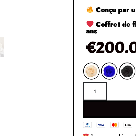
Conçu par un
Coffret de f
ans
€
200.