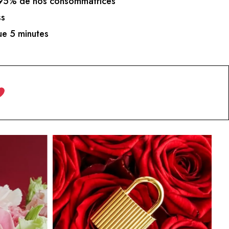
5% de nos consommatrices
ss
e 5 minutes