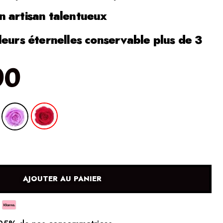
 artisan talentueux
leurs éternelles conservable plus de 3
00
AJOUTER AU PANIER