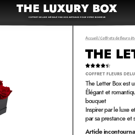
THE LUXURY BOX
COFFRET DELUXE INÉGALÉ PAR NOS ARTISANS POUR VOTRE BONHEUR
Accueil
/
Coffrets de fleurs ét
THE LE





COFFRET FLEURS DEL
The Letter Box est 
Élégant et romantiqu
bouquet
Inspirer par le luxe 
par sa prestance et 
Article incontourn