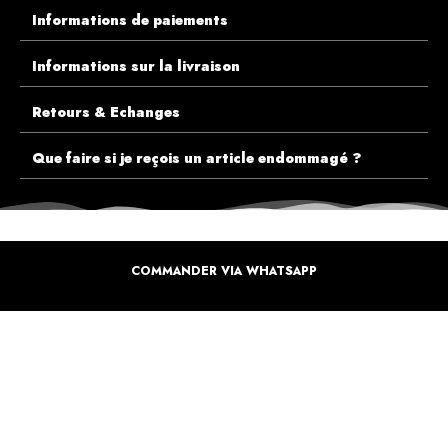
Informations de paiements
Informations sur la livraison
Retours & Echanges
Que faire si je reçois un article endommagé ?
COMMANDER VIA WHATSAPP
ECOUTEZ PLUTÔT NOS CLIENTS AVANT DE FAIRE VOTRE CHOIX
PLUS DE 10.000 CLIENTS
SATISFAITS
Inspirez-vous de la manière dont nos coffrets sont offertes à travers le monde. Grâce à
vous et à nos artistes pour un monde moins industrielle