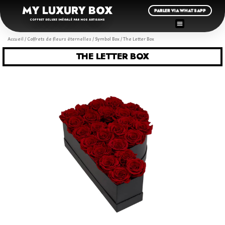
MY LUXURY BOX
PARLER VIA WHATSAPP
COFFRET DELUXE INÉGALÉ PAR NOS ARTISANS
Accueil
/
Coffrets de fleurs éternelles
/
Symbol Box
/ The Letter Box
THE LETTER BOX