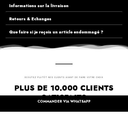
Informations sur la livraison
Retours & Echanges
Que faire si je reçois un article endommagé ?
ECOUTEZ PLUTÔT NOS CLIENTS AVANT DE FAIRE VOTRE CHOIX
PLUS DE 10.000 CLIENTS
SATISFAITS
COMMANDER VIA WHATSAPP
Inspirez-vous de la manière dont nos coffrets sont offertes à travers le monde. Grâce à
vous et à nos artistes pour un monde moins industrielle