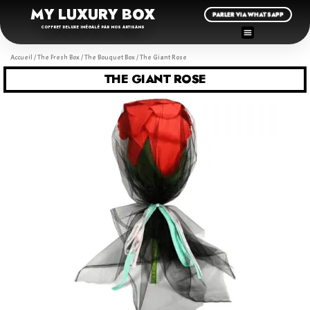
MY LUXURY BOX
PARLER VIA WHATSAPP
COFFRET DELUXE INÉGALÉ PAR NOS ARTISANS
Accueil
/
The Fresh Box
/
The Bouquet Box
/ The Giant Rose
THE GIANT ROSE