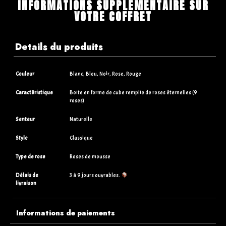
INFORMATIONS SUPPLÉMENTAIRE SUR
VOTRE COFFRET
Details du produits
Couleur
Blanc, Bleu, Noir, Rose, Rouge
Caractéristique
Boite en forme de cube remplie de roses éternelles (9
roses)
Senteur
Naturelle
Style
Classique
Type de rose
Roses de mousse
Délais de
3 à 9 jours ouvrables.
livraison
Informations de paiements