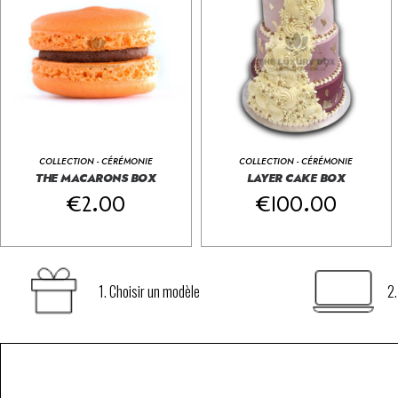
COLLECTION - CÉRÉMONIE
COLLECTION - CÉRÉMONIE
The Donuts Box
THE MACARONS BOX
LAYER CAKE BOX





The Donuts Box





€
2.00
€
100.00
1. Choisir un modèle
2