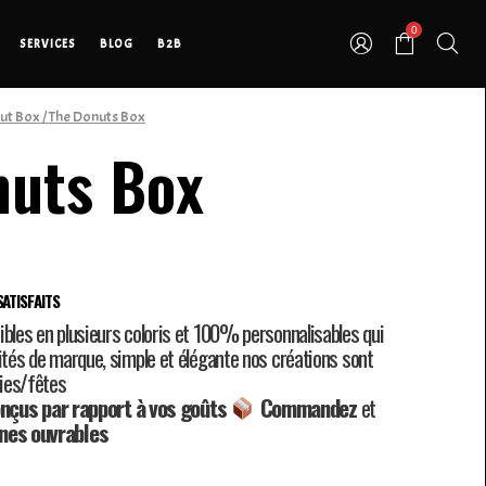
0
SERVICES
BLOG
B2B
ut Box
/ The Donuts Box
nuts Box
ATISFAITS
ibles en plusieurs coloris et 100% personnalisables qui
vités de marque, simple et élégante nos créations sont
ies/fêtes
nçus par rapport à vos goûts
Commandez
et
nes ouvrables