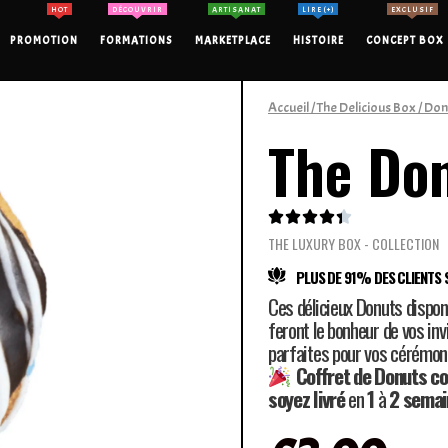
HOT
DÉCOUVRIR
ARTISANAT
LIRE (+)
EXCLUSIF
PROMOTION
FORMATIONS
MARKETPLACE
HISTOIRE
CONCEPT BOX
Accueil
/
The Delicious Box
/
Don
The Do





THE LUXURY BOX - COLLECTION
PLUS DE 91% DES CLIENTS S
Ces délicieux Donuts dispon
feront le bonheur de vos in
parfaites pour vos cérémon
Coffret de Donuts co
soyez
livré
en
1
à
2 semai