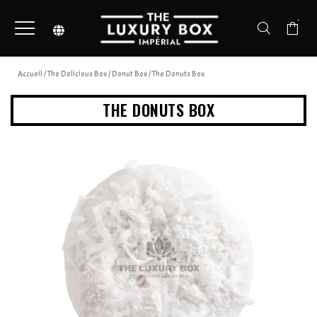
-
Accueil
/
The Delicious Box
/
Donut Box
/ The Donuts Box
THE DONUTS BOX