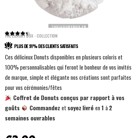





THE LUXURY BOX - COLLECTION
PLUS DE 91% DES CLIENTS SATISFAITS
Ces délicieux Donuts disponibles en plusieurs coloris et
100% personnalisables qui feront le bonheur de vos invités
de marque, simple et élégante nos créations sont parfaites
pour vos cérémonies/fêtes
Coffret de Donuts conçus par rapport à vos
goûts
Commandez
et
soyez
livré
en
1
à
2
semaines ouvrables