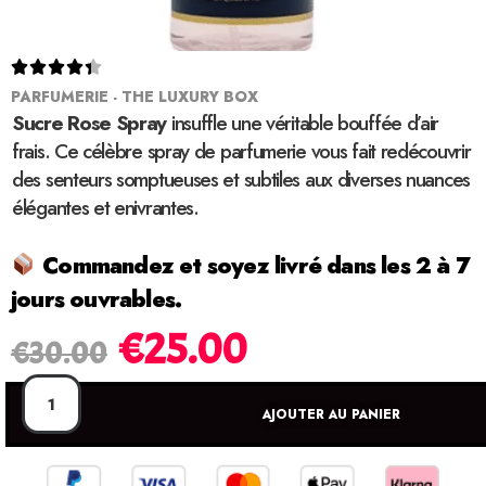





PARFUMERIE - THE LUXURY BOX
Sucre Rose Spray
insuffle une véritable bouffée d’air
frais. Ce célèbre spray de parfumerie vous fait redécouvrir
des senteurs somptueuses et subtiles aux diverses nuances
élégantes et enivrantes.
Commandez et soyez livré dans les 2 à 7
jours ouvrables.
€
25.00
€
30.00
AJOUTER AU PANIER