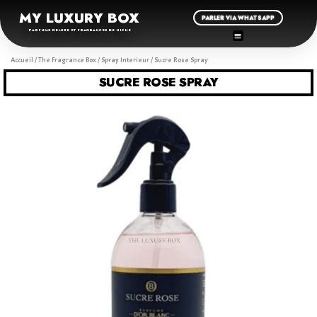
MY LUXURY BOX
PARLER VIA WHATSAPP
PARFUMS DELUXE ET FRAGRANCES DE NICHE
Accueil
/
The Fragrance Box
/
Spray Interieur
/ Sucre Rose Spray
SUCRE ROSE SPRAY