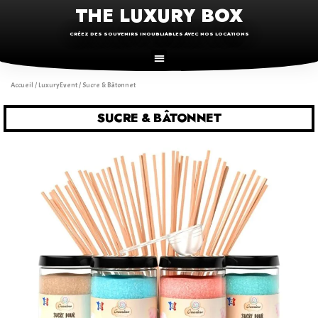
THE LUXURY BOX
CRÉEZ DES SOUVENIRS INOUBLIABLES AVEC NOS LOCATIONS
Accueil
/
LuxuryEvent
/ Sucre & Bâtonnet
SUCRE & BÂTONNET