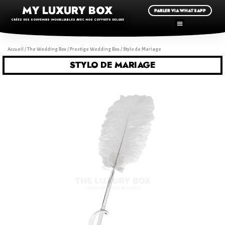
MY LUXURY BOX
PARLER VIA WHATSAPP
CRÉEZ DES SOUVENIRS INOUBLIABLES AVEC NOS COFFRETS DELUXE
Accueil
/
The Wedding Box
/
Prestige Wedding Box
/ Stylo de Mariage
STYLO DE MARIAGE