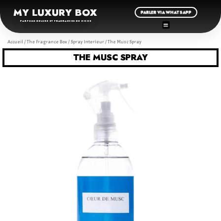
MY LUXURY BOX
PARLER VIA WHATSAPP
PARFUMS DELUXE ET FRAGRANCES DE NICHE
Accueil
/
The Fragrance Box
/
Spray Interieur
/ The Musc Spray
THE MUSC SPRAY