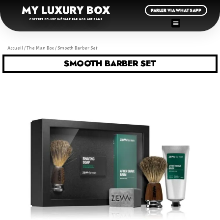
MY LUXURY BOX
PARLER VIA WHATSAPP
COFFRET DELUXE INÉGALÉ PAR NOS ARTISANS
Accueil
/
The Man Box
/ Smooth Barber Set
SMOOTH BARBER SET