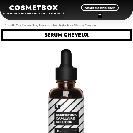
COSMETBOX
PARLER VIA WHATSAPP
VOTRE KIT PERFECTION POUR DES CHEVEUX EN BONNE SANTÉ
Accueil
/
The Cosmet Box
/
The Hairs Box
/
Hairs Man
/ Serum Cheveux
SERUM CHEVEUX