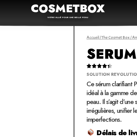
COSMETBOX
VOTRE ALLIÉ POUR UNE BELLE PEAU
Accueil
/
The Cosmet Box
/
An
SERUM





SOLUTION REVOLUTIO
Ce sérum clarifiant
idéal à la gamme de
peau. Il s’agit d’une
irrégulières, unifier 
imperfections.
Délais de liv