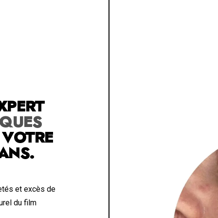
XPERT
IQUES
 VOTRE
 ANS.
retés et excès de
rel du film