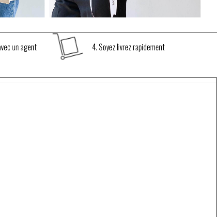
€
15.00
€
15.00
AJOUTEZ AU PANIER
AJOUTEZ AU PANIER
 avec un agent
4. Soyez livrez rapidement