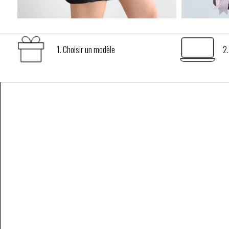
Sac personnalisable





1. Choisir un modèle
2.