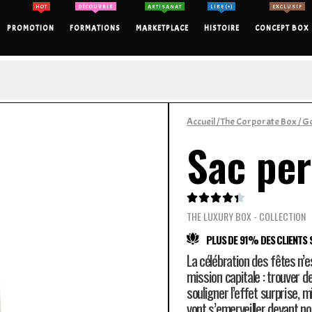
HOT
DÉCOUVRIR
ARTISANAT
LIRE (+)
EXCLUSIF
PROMOTION
FORMATIONS
MARKETPLACE
HISTOIRE
CONCEPT BOX
Accueil
/
The Corporate Box
/
Go
Sac per





THE LUXURY BOX - COLLECTION
PLUS DE 91% DES CLIENTS S
La célébration des fêtes n’e
mission capitale : trouver d
souligner l’effet surprise, 
vont s’emerveiller devant n