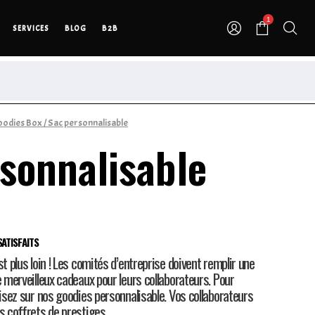
1
SERVICES
BLOG
B2B
odies Box
/ Sac personnalisable
sonnalisable
ATISFAITS
st plus loin ! Les comités d’entreprise doivent remplir une
e merveilleux cadeaux pour leurs collaborateurs. Pour
misez sur nos goodies personnalisable. Vos collaborateurs
os coffrets de prestiges